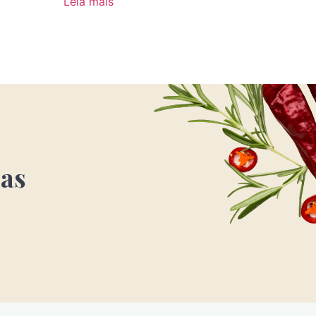
Leia mais
 as