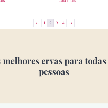
ais
Leia mais
←
1
2
3
4
→
 melhores ervas para todas
pessoas