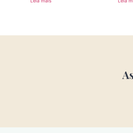
Leia mais
Leia m
As