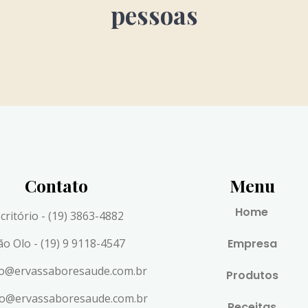
pessoas
Contato
Menu
Home
critório - (19) 3863-4882
ão Olo - (19) 9 9118-4547
Empresa
to@ervassaboresaude.com.br
Produtos
lo@ervassaboresaude.com.br
Receitas