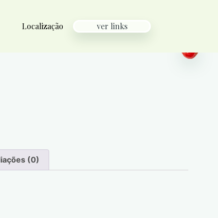
Localização
ver links
liações (0)